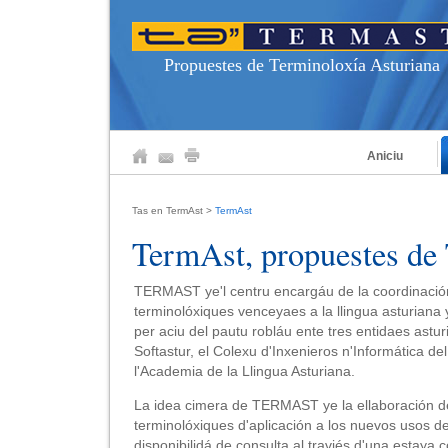
Propuestes de Terminoloxía Asturiana
Aniciu
Tas en TermAst
>
TermAst
TermAst, propuestes de 
TERMAST ye'l centru encargáu de la coordinación
terminolóxiques venceyaes a la llingua asturiana
per aciu del pautu robláu ente tres entidaes asturi
Softastur, el Colexu d'Inxenieros n'Informática del
l'Academia de la Llingua Asturiana.
La idea cimera de TERMAST ye la ellaboración d
terminolóxiques d'aplicación a los nuevos usos de 
disponibilidá de consulta al traviés d'una estaya c