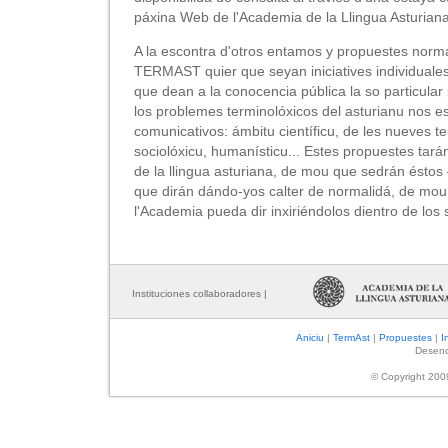
páxina Web de l'Academia de la Llingua Asturiana
A la escontra d'otros entamos y propuestes norma
TERMAST quier que seyan iniciatives individuales
que dean a la conocencia pública la so particular
los problemes terminolóxicos del asturianu nos 
comunicativos: ámbitu científicu, de les nueves t
sociolóxicu, humanísticu... Estes propuestes tará
de la llingua asturiana, de mou que sedrán éstos
que dirán dándo-yos calter de normalidá, de mou 
l'Academia pueda dir inxiriéndolos dientro de los
Instituciones collaboradores |
Aniciu
|
TermAst
|
Propuestes
|
I
Desen
© Copyright 20