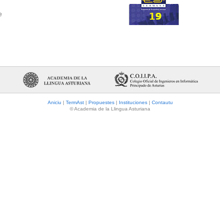
|
Aniciu
|
TermAst
|
Propuestes
|
Instituciones
|
Contautu
© Academia de la Llingua Asturiana