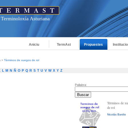
 Terminoloxía Asturiana
Aniciu
TermAst
Propuestes
Instituci
s
>
Términos de xuegos de rol
K
L
M
N
Ñ
O
P
Q
R
S
T
U
V
W
X
Y
Z