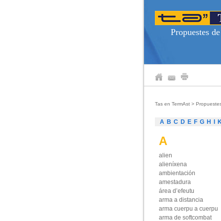
Propuestes de
Tas en TermAst
>
Propueste
A
B
C
D
E
F
G
H
I