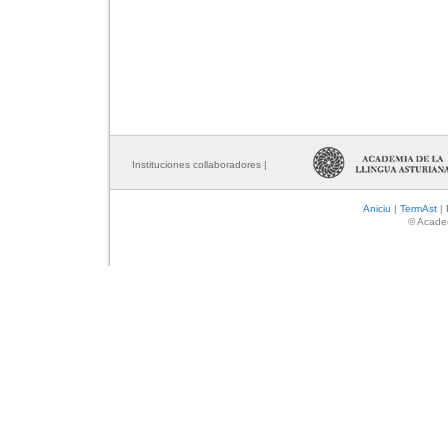
Instituciones collaboradores |
Aniciu
|
TermAst
|
© Academ