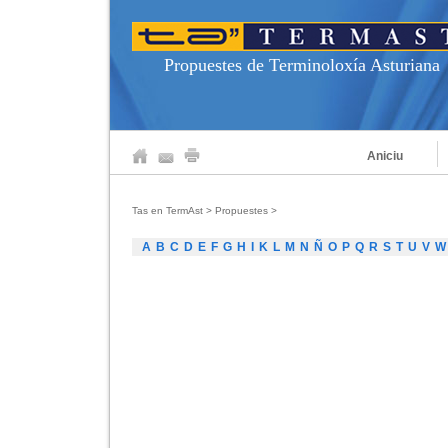
Propuestes de Terminoloxía Asturiana
Aniciu
Tas en TermAst
>
Propuestes
>
A
B
C
D
E
F
G
H
I
K
L
M
N
Ñ
O
P
Q
R
S
T
U
V
W