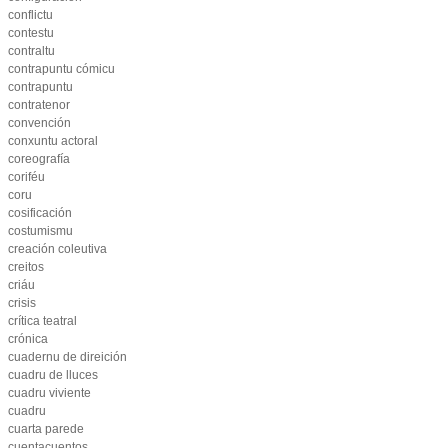
conflictu
contestu
contraltu
contrapuntu cómicu
contrapuntu
contratenor
convención
conxuntu actoral
coreografía
coriféu
coru
cosificación
costumismu
creación coleutiva
creitos
criáu
crisis
crítica teatral
crónica
cuadernu de direición
cuadru de lluces
cuadru viviente
cuadru
cuarta parede
cuentacuentos