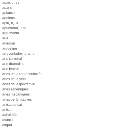
apaiciones
aparte
aplausu
apoteosis
aptu,-a, -o
apuntador, -ora
argumentu
aria
arlequín
arquetipu
arreventador, -ora, -or
arte corporal
arte dramáticu
arte teatral
artes de la representación
artes de la vida
artes del espectáculu
artes escéniques
artes mecániques
artes performatives
artista de cai
artista
astraición
asuntu
atapar