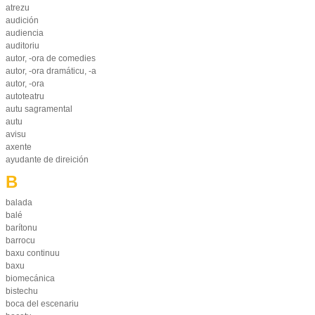
atrezu
audición
audiencia
auditoriu
autor, -ora de comedies
autor, -ora dramáticu, -a
autor, -ora
autoteatru
autu sagramental
autu
avisu
axente
ayudante de direición
B
balada
balé
barítonu
barrocu
baxu continuu
baxu
biomecánica
bistechu
boca del escenariu