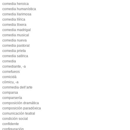
comedia heroica
comedia humanística
comedia llarimosa
comedia llírica
comedia llixera
comedia madrigal
comedia musical
comedia nueva
comedia pastoral
comedia prieta
comedia satírica
comedia
comediante, -a
comefueos
comicidá
cómicu, -a
commedia dell’arte
comparsa
comparsería
composición dramática
composición paradóxica
comunicación teatral
condición social
confidente
configuración