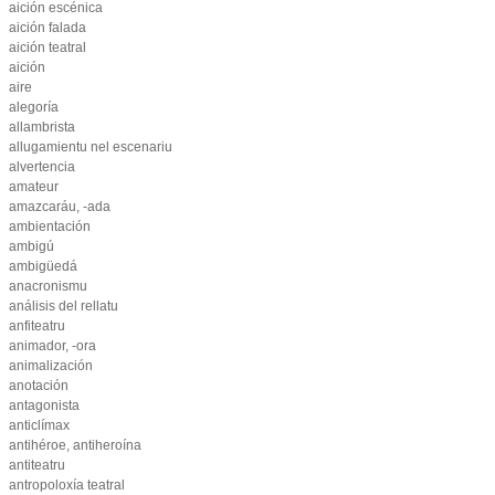
aición escénica
aición falada
aición teatral
aición
aire
alegoría
allambrista
allugamientu nel escenariu
alvertencia
amateur
amazcaráu, -ada
ambientación
ambigú
ambigüedá
anacronismu
análisis del rellatu
anfiteatru
animador, -ora
animalización
anotación
antagonista
anticlímax
antihéroe, antiheroína
antiteatru
antropoloxía teatral