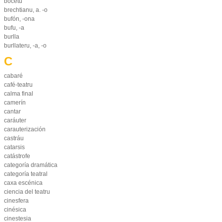
bocetu
brechtianu, a. -o
bufón, -ona
bufu, -a
burlla
burllateru, -a, -o
C
cabaré
café-teatru
calma final
camerín
cantar
caráuter
carauterización
castráu
catarsis
catástrofe
categoría dramática
categoría teatral
caxa escénica
ciencia del teatru
cinesfera
cinésica
cinestesia