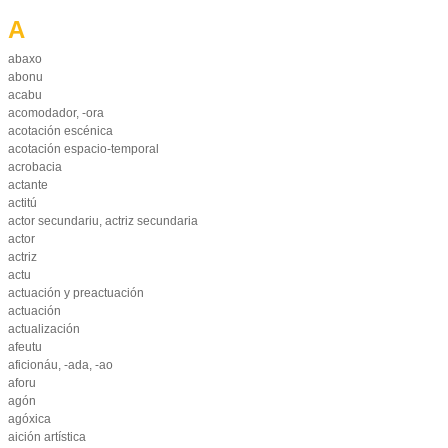
A
abaxo
abonu
acabu
acomodador, -ora
acotación escénica
acotación espacio-temporal
acrobacia
actante
actitú
actor secundariu, actriz secundaria
actor
actriz
actu
actuación y preactuación
actuación
actualización
afeutu
aficionáu, -ada, -ao
aforu
agón
agóxica
aición artística