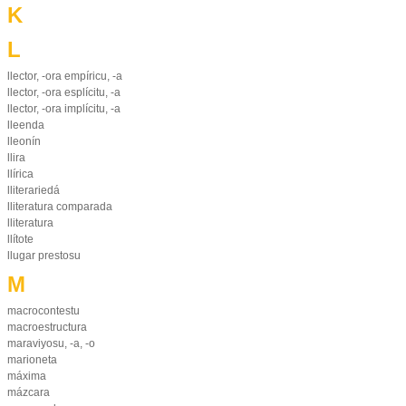
K
L
llector, -ora empíricu, -a
llector, -ora esplícitu, -a
llector, -ora implícitu, -a
lleenda
lleonín
llira
llírica
lliterariedá
lliteratura comparada
lliteratura
llítote
llugar prestosu
M
macrocontestu
macroestructura
maraviyosu, -a, -o
marioneta
máxima
mázcara