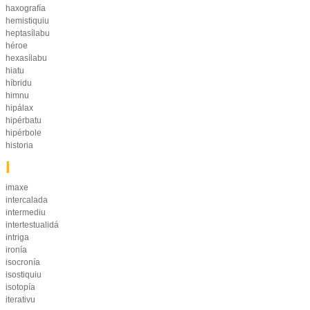
haxografía
hemistiquiu
heptasílabu
héroe
hexasílabu
hiatu
híbridu
himnu
hipálax
hipérbatu
hipérbole
historia
I
imaxe
intercalada
intermediu
intertestualidá
intriga
ironía
isocronía
isostiquiu
isotopía
iterativu