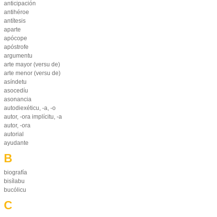
anticipación
antihéroe
antítesis
aparte
apócope
apóstrofe
argumentu
arte mayor (versu de)
arte menor (versu de)
asíndetu
asocedíu
asonancia
autodiexéticu, -a, -o
autor, -ora implícitu, -a
autor, -ora
autorial
ayudante
B
biografía
bisílabu
bucólicu
C