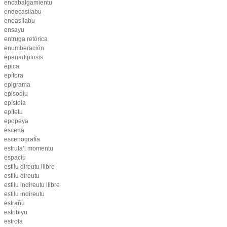
encabalgamientu
endecasílabu
eneasílabu
ensayu
entruga retórica
enumberación
epanadiplosis
épica
epífora
epigrama
episodiu
epístola
epítetu
epopeya
escena
escenografía
esfruta’l momentu
espaciu
estilu direutu llibre
estilu direutu
estilu indireutu llibre
estilu indireutu
estrañu
estribiyu
estrofa