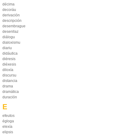
décima
decoráu
derivación
descripción
desembrague
desenllaz
diálogu
dialoxismu
diariu
didáutica
diéresis
diéxesis
diloxía
discursu
distancia
drama
dramática
duración
E
efeutos
égloga
elexía
elipsis