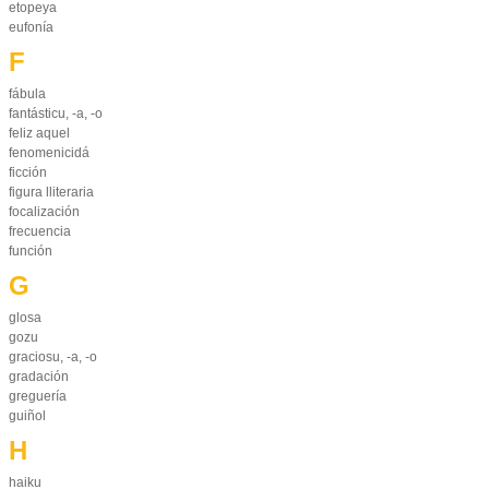
etopeya
eufonía
F
fábula
fantásticu, -a, -o
feliz aquel
fenomenicidá
ficción
figura lliteraria
focalización
frecuencia
función
G
glosa
gozu
graciosu, -a, -o
gradación
greguería
guiñol
H
haiku