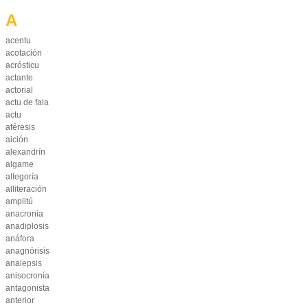
A
acentu
acotación
acrósticu
actante
actorial
actu de fala
actu
aféresis
aición
alexandrín
algame
allegoría
alliteración
amplitú
anacronía
anadiplosis
anáfora
anagnórisis
analepsis
anisocronía
antagonista
anterior