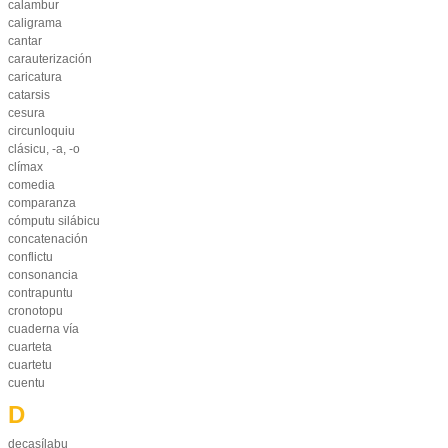
calambur
caligrama
cantar
carauterización
caricatura
catarsis
cesura
circunloquiu
clásicu, -a, -o
clímax
comedia
comparanza
cómputu silábicu
concatenación
conflictu
consonancia
contrapuntu
cronotopu
cuaderna vía
cuarteta
cuartetu
cuentu
D
decasílabu