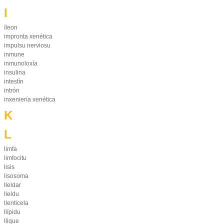
I
íleon
impronta xenética
impulsu nerviosu
inmune
inmunoloxía
insulina
intestín
intrón
inxeniería xenética
K
L
limfa
limfocitu
lisis
lisosoma
lleldar
lleldu
llenticela
llípidu
llique