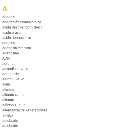
A
abdome
aberración cromosómica
ácidu desoxirribonucleico
ácidu graso
ácidu ribonucleico
adenina
adenosín trifosfatu
adenosina
ADN
adrenal
adventiciu, -a, -o
aerobiosis
aerobiu, -a, -o
alelu
alendar
aliendu celular
aliendu
alóctonu, -a, -o
alternancia de xeneraciones
ameba
ameboide
ameboide