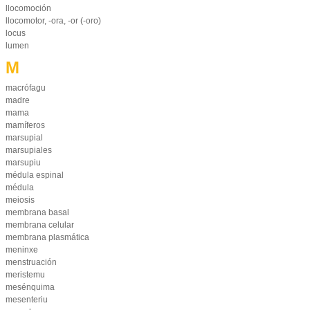
llocomoción
llocomotor, -ora, -or (-oro)
locus
lumen
M
macrófagu
madre
mama
mamíferos
marsupial
marsupiales
marsupiu
médula espinal
médula
meiosis
membrana basal
membrana celular
membrana plasmática
meninxe
menstruación
meristemu
mesénquima
mesenteriu