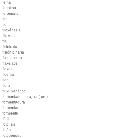
fema
fenotipu
feromona
fetu
fiel
filoxénesis
filoxenia
filu
fisioloxía
fisión binaria
fitoplancton
flaxelaos
flaxelu
floema
flor
flora
fluxu xenético
formentador, -ora, -or (-oro)
formentadura
formentar
formientu
fósil
fotólisis
fotón
fotoperiodu