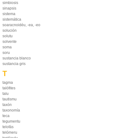
simbiosis
sinapsis
sistema
sistemática
soaracnoidéu, -ea, -eo
solución
solutu
solvente
soma
soru
sustancia blanco
sustancia gris
T
tagma
talófites
talu
tautismu
taxón
taxonomía
teca
tegumentu
telofás
telómeru