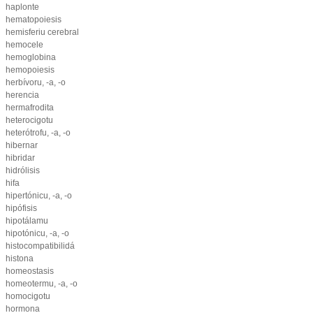
haplonte
hematopoiesis
hemisferiu cerebral
hemocele
hemoglobina
hemopoiesis
herbívoru, -a, -o
herencia
hermafrodita
heterocigotu
heterótrofu, -a, -o
hibernar
hibridar
hidrólisis
hifa
hipertónicu, -a, -o
hipófisis
hipotálamu
hipotónicu, -a, -o
histocompatibilidá
histona
homeostasis
homeotermu, -a, -o
homocigotu
hormona