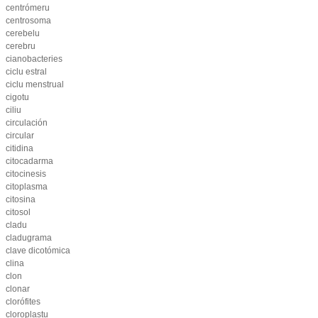
centrómeru
centrosoma
cerebelu
cerebru
cianobacteries
ciclu estral
ciclu menstrual
cigotu
ciliu
circulación
circular
citidina
citocadarma
citocinesis
citoplasma
citosina
citosol
cladu
cladugrama
clave dicotómica
clina
clon
clonar
clorófites
cloroplastu