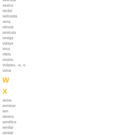
vascular
vaxina
vector
vellosidá
vena
vénula
vesícula
vexiga
vidaya
virus
vitelu
vivariu
vivíparu, -a, -o
vulva
W
X
xema
xeminar
xen
xéneru
xenética
xenital
xenital