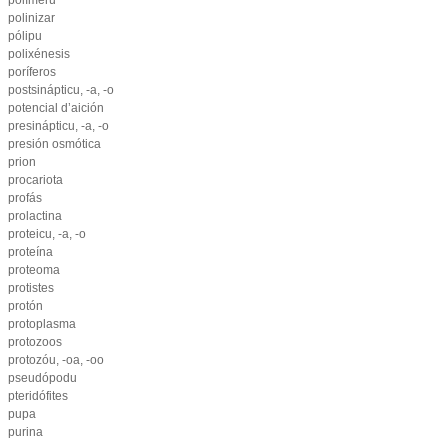
polímeru
polinizar
pólipu
polixénesis
poríferos
postsinápticu, -a, -o
potencial d’aición
presinápticu, -a, -o
presión osmótica
prion
procariota
profás
prolactina
proteicu, -a, -o
proteína
proteoma
protistes
protón
protoplasma
protozoos
protozóu, -oa, -oo
pseudópodu
pteridófites
pupa
purina