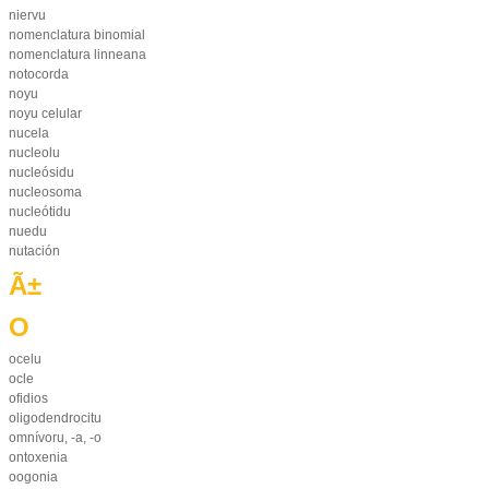
niervu
nomenclatura binomial
nomenclatura linneana
notocorda
noyu
noyu celular
nucela
nucleolu
nucleósidu
nucleosoma
nucleótidu
nuedu
nutación
Ã±
O
ocelu
ocle
ofidios
oligodendrocitu
omnívoru, -a, -o
ontoxenia
oogonia