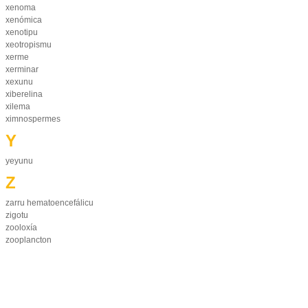
xenoma
xenómica
xenotipu
xeotropismu
xerme
xerminar
xexunu
xiberelina
xilema
ximnospermes
Y
yeyunu
Z
zarru hematoencefálicu
zigotu
zooloxía
zooplancton