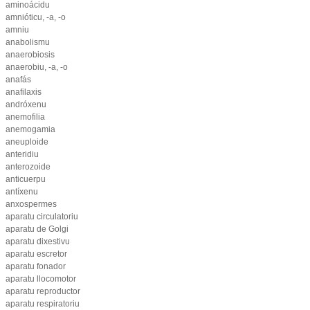
aminoácidu
amnióticu, -a, -o
amniu
anabolismu
anaerobiosis
anaerobiu, -a, -o
anafás
anafilaxis
andróxenu
anemofilia
anemogamia
aneuploide
anteridiu
anterozoide
anticuerpu
antíxenu
anxospermes
aparatu circulatoriu
aparatu de Golgi
aparatu dixestivu
aparatu escretor
aparatu fonador
aparatu llocomotor
aparatu reproductor
aparatu respiratoriu