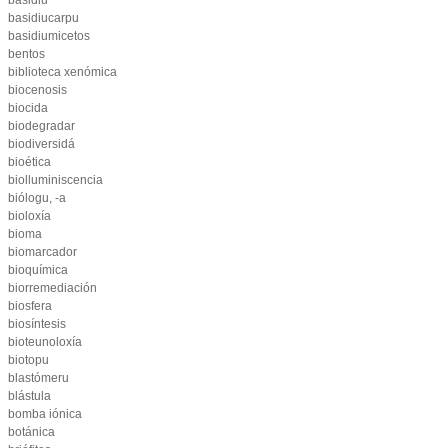
basidiu
basidiucarpu
basidiumicetos
bentos
biblioteca xenómica
biocenosis
biocida
biodegradar
biodiversidá
bioética
biolluminiscencia
biólogu, -a
bioloxía
bioma
biomarcador
bioquímica
biorremediación
biosfera
biosíntesis
bioteunoloxía
biotopu
blastómeru
blástula
bomba iónica
botánica