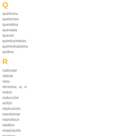
Q
quelíceru
quelonios
queratina
quexada
quexal
quimiosíntesis
quimiotropismu
quitina
R
radicular
rádula
raxu
recesivu, -a, -o
redox
reducción
reñón
replicación
repolarizar
reproducir
reptiles
respiración