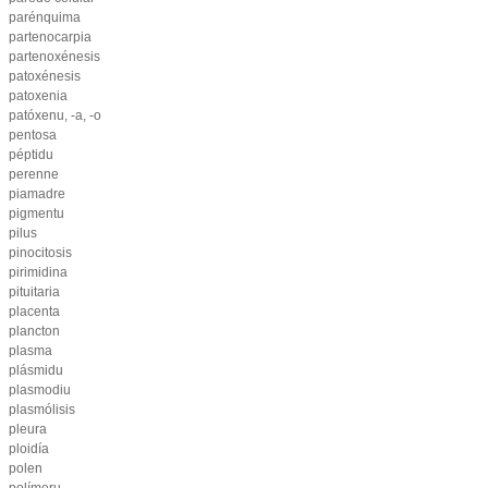
parénquima
partenocarpia
partenoxénesis
patoxénesis
patoxenia
patóxenu, -a, -o
pentosa
péptidu
perenne
piamadre
pigmentu
pilus
pinocitosis
pirimidina
pituitaria
placenta
plancton
plasma
plásmidu
plasmodiu
plasmólisis
pleura
ploidía
polen