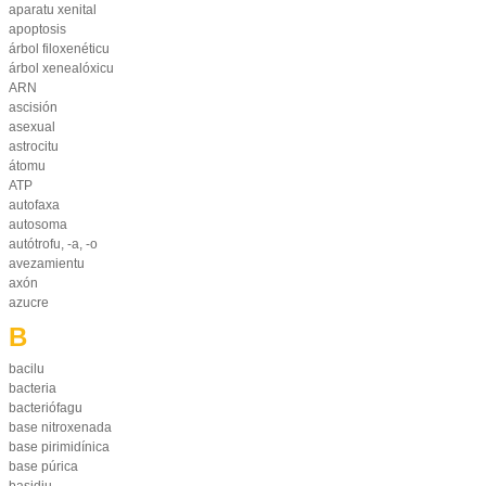
aparatu xenital
apoptosis
árbol filoxenéticu
árbol xenealóxicu
ARN
ascisión
asexual
astrocitu
átomu
ATP
autofaxa
autosoma
autótrofu, -a, -o
avezamientu
axón
azucre
B
bacilu
bacteria
bacteriófagu
base nitroxenada
base pirimidínica
base púrica