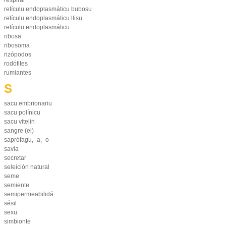
respirar
retículu endoplasmáticu bubosu
retículu endoplasmáticu llisu
retículu endoplasmáticu
ribosa
ribosoma
rizópodos
rodófites
rumiantes
S
sacu embrionariu
sacu polínicu
sacu vitelín
sangre (el)
saprófagu, -a, -o
savia
secretar
seleición natural
seme
semiente
semipermeabilidá
sésil
sexu
simbionte