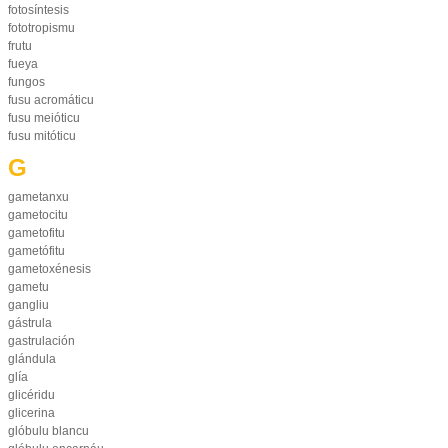
fotosíntesis
fototropismu
frutu
fueya
fungos
fusu acromáticu
fusu meióticu
fusu mitóticu
G
gametanxu
gametocitu
gametofitu
gametófitu
gametoxénesis
gametu
gangliu
gástrula
gastrulación
glándula
glía
glicéridu
glicerina
glóbulu blancu