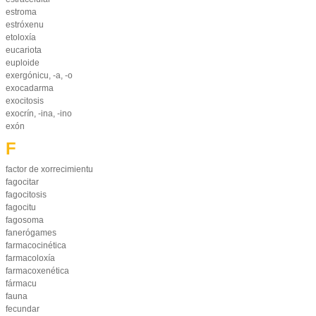
estroma
estróxenu
etoloxía
eucariota
euploide
exergónicu, -a, -o
exocadarma
exocitosis
exocrín, -ina, -ino
exón
F
factor de xorrecimientu
fagocitar
fagocitosis
fagocitu
fagosoma
fanerógames
farmacocinética
farmacoloxía
farmacoxenética
fármacu
fauna
fecundar