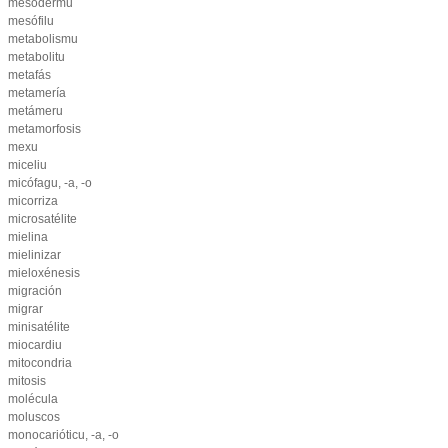
mesodermu
mesófilu
metabolismu
metabolitu
metafás
metamería
metámeru
metamorfosis
mexu
miceliu
micófagu, -a, -o
micorriza
microsatélite
mielina
mielinizar
mieloxénesis
migración
migrar
minisatélite
miocardiu
mitocondria
mitosis
molécula
moluscos
monocarióticu, -a, -o