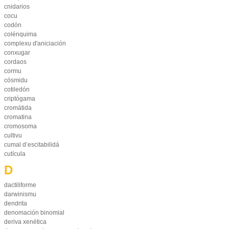
cnidarios
cocu
codón
colénquima
complexu d'aniciación
conxugar
cordaos
cormu
cósmidu
cotiledón
criptógama
cromátida
cromatina
cromosoma
cultivu
cumal d’escitabilidá
cutícula
D
dactiliforme
darwinismu
dendrita
denomación binomial
deriva xenética