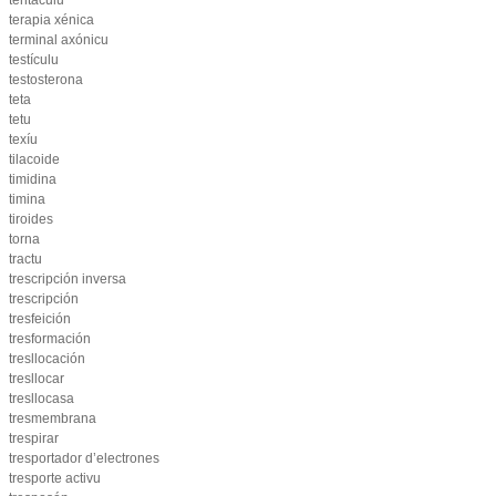
tentáculu
terapia xénica
terminal axónicu
testículu
testosterona
teta
tetu
texíu
tilacoide
timidina
timina
tiroides
torna
tractu
trescripción inversa
trescripción
tresfeición
tresformación
tresllocación
tresllocar
tresllocasa
tresmembrana
trespirar
tresportador d’electrones
tresporte activu