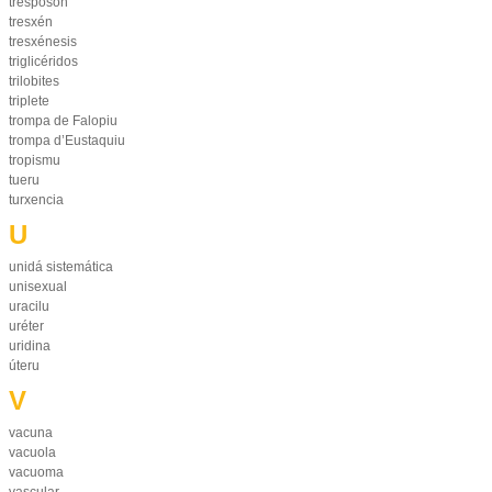
tresposón
tresxén
tresxénesis
triglicéridos
trilobites
triplete
trompa de Falopiu
trompa d’Eustaquiu
tropismu
tueru
turxencia
U
unidá sistemática
unisexual
uracilu
uréter
uridina
úteru
V
vacuna
vacuola
vacuoma