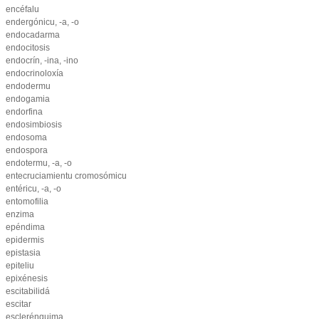
encéfalu
endergónicu, -a, -o
endocadarma
endocitosis
endocrín, -ina, -ino
endocrinoloxía
endodermu
endogamia
endorfina
endosimbiosis
endosoma
endospora
endotermu, -a, -o
entecruciamientu cromosómicu
entéricu, -a, -o
entomofilia
enzima
epéndima
epidermis
epistasia
epiteliu
epixénesis
escitabilidá
escitar
esclerénquima