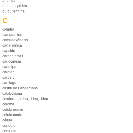
briófites
bulbu raquideu
bulbu terminal
C
caliptra
camudación
camudaxénesis
canal iónica
cápside
carbohidratu
cariocinesis
cariotipu
carotenu
carpelu
cartílagu
castru de Langerhans
catabolismu
cefalorraquideu, -ídea, -ídeo
celoma
célula güevu
célula madre
célula
cenobiu
centríolu