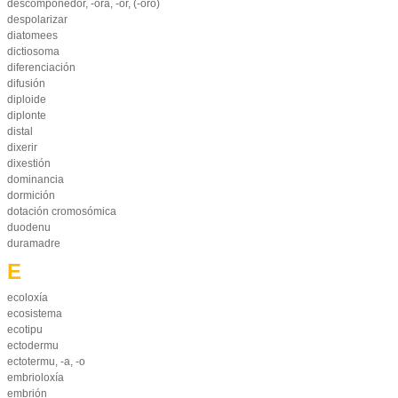
descomponedor, -ora, -or, (-oro)
despolarizar
diatomees
dictiosoma
diferenciación
difusión
diploide
diplonte
distal
dixerir
dixestión
dominancia
dormición
dotación cromosómica
duodenu
duramadre
E
ecoloxía
ecosistema
ecotipu
ectodermu
ectotermu, -a, -o
embrioloxía
embrión