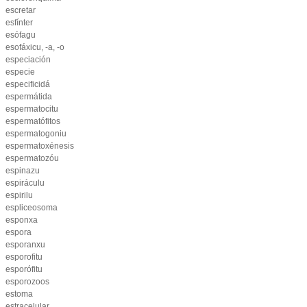
escretar
esfínter
esófagu
esofáxicu, -a, -o
especiación
especie
especificidá
espermátida
espermatocitu
espermatófitos
espermatogoniu
espermatoxénesis
espermatozóu
espinazu
espiráculu
espirilu
espliceosoma
esponxa
espora
esporanxu
esporofitu
esporófitu
esporozoos
estoma
estracelular