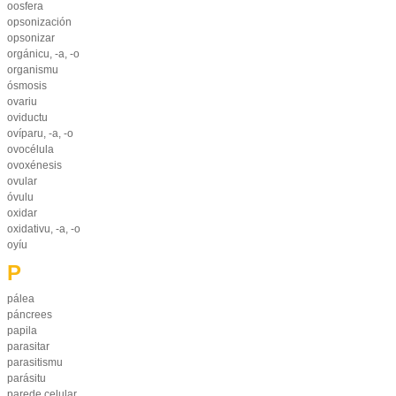
oosfera
opsonización
opsonizar
orgánicu, -a, -o
organismu
ósmosis
ovariu
oviductu
ovíparu, -a, -o
ovocélula
ovoxénesis
ovular
óvulu
oxidar
oxidativu, -a, -o
oyíu
P
pálea
páncrees
papila
parasitar
parasitismu
parásitu
parede celular