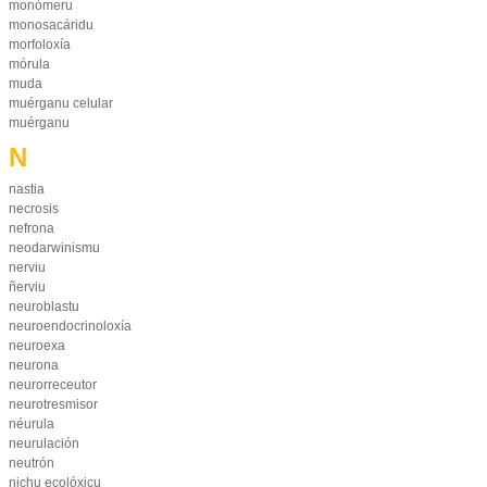
monómeru
monosacáridu
morfoloxía
mórula
muda
muérganu celular
muérganu
N
nastia
necrosis
nefrona
neodarwinismu
nerviu
ñerviu
neuroblastu
neuroendocrinoloxía
neuroexa
neurona
neurorreceutor
neurotresmisor
néurula
neurulación
neutrón
nichu ecolóxicu