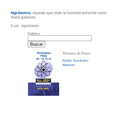
higrómetru:
Aparatu que mide la humedá presente nuna
masa gaseoso.
Cast.:
kigrómetro
Pallabra:
Términos de Física
Rubén Fernández
Martínez