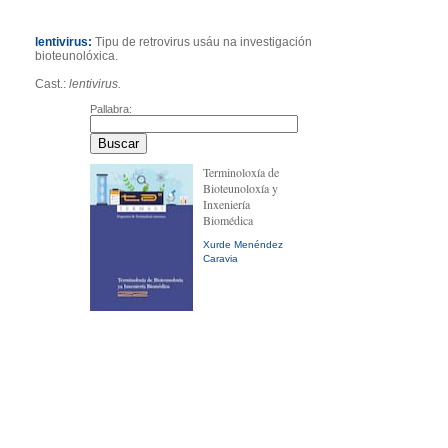
lentivirus:
Tipu de retrovirus usáu na investigación
bioteunolóxica.
Cast.:
lentivirus.
Pallabra:
Terminoloxía de
Bioteunoloxía y
Inxeniería
Biomédica
Xurde Menéndez
Caravia