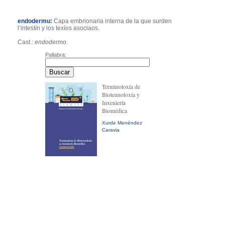
endodermu:
Capa embrionaria interna de la que surden
l’intestín y los texíos asociaos.
Cast.:
endodermo.
Pallabra:
Terminoloxía de
Bioteunoloxía y
Inxeniería
Biomédica
Xurde Menéndez
Caravia