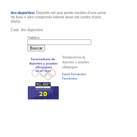
tiru deportivu:
Deporte nel que pente medies d'una arma
de fueu o aire comprimío intenta dase nel centru d'una
diana.
Cast.:
tiro deportivo.
Pallabra:
Terminoloxía de
deportes y pruebes
olímpiques
David Fernández
Fernández