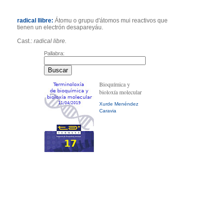
radical llibre:
Átomu o grupu d'átomos mui reactivos que
tienen un electrón desapareyáu.
Cast.:
radical libre.
Pallabra:
Bioquímica y
bioloxía molecular
Xurde Menéndez
Caravia