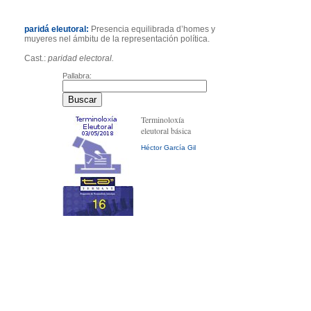
paridá eleutoral:
Presencia equilibrada d’homes y
muyeres nel ámbitu de la representación política.
Cast.:
paridad electoral.
Pallabra:
Terminoloxía
eleutoral básica
Héctor García Gil