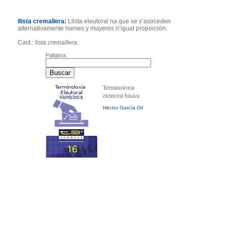
llista cremallera:
Llista eleutoral na que se s’asoceden
alternativamente homes y muyeres n’igual proporción.
Cast.:
lista cremallera.
Pallabra:
Terminoloxía
eleutoral básica
Héctor García Gil