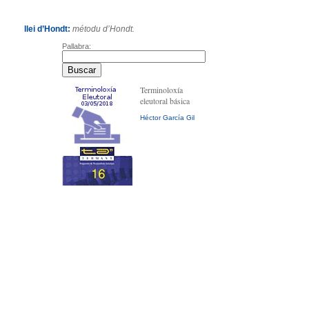
llei d’Hondt:
métodu d’Hondt.
Pallabra:
Terminoloxía
eleutoral básica
Héctor García Gil