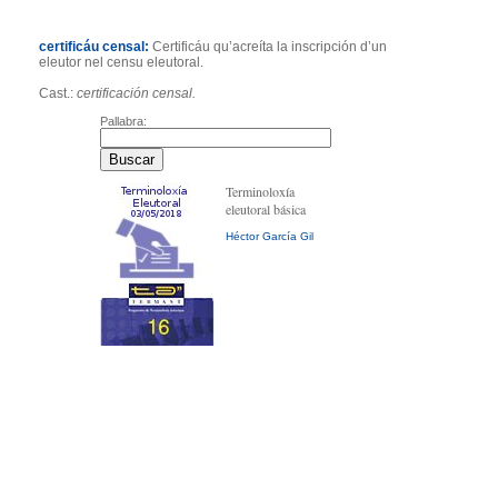
certificáu censal:
Certificáu qu’acreíta la inscripción d’un
eleutor nel censu eleutoral.
Cast.:
certificación censal.
Pallabra:
Terminoloxía
eleutoral básica
Héctor García Gil