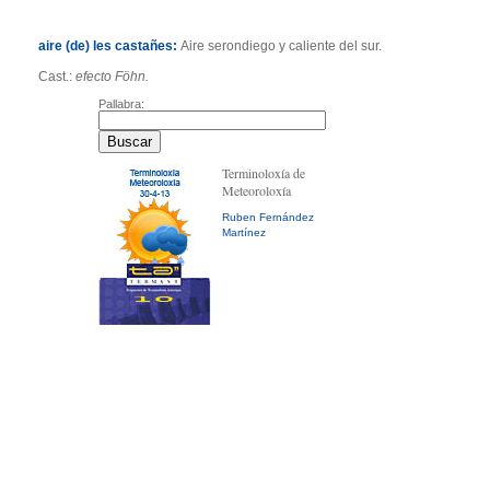
aire (de) les castañes:
Aire serondiego y caliente del sur.
Cast.:
efecto Föhn.
Pallabra:
Terminoloxía de
Meteoroloxía
Ruben Fernández
Martínez