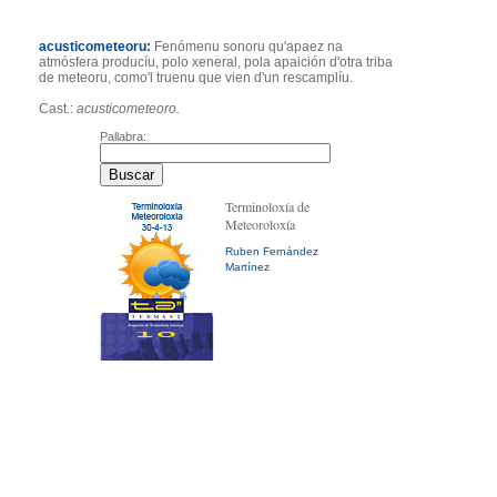
acusticometeoru:
Fenómenu sonoru qu'apaez na
atmósfera producíu, polo xeneral, pola apaición d'otra triba
de meteoru, como'l truenu que vien d'un rescamplíu.
Cast.:
acusticometeoro.
Pallabra:
Terminoloxía de
Meteoroloxía
Ruben Fernández
Martínez