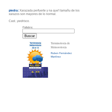
piedra:
Xarazada perfuerte y na que'l tamañu de los
xarazos son mayores de lo normal.
Cast.:
pedrisco.
Pallabra:
Terminoloxía de
Meteoroloxía
Ruben Fernández
Martínez