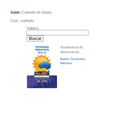
ñuble:
Cubierto de ñubes.
Cast.:
nublado.
Pallabra:
Terminoloxía de
Meteoroloxía
Ruben Fernández
Martínez