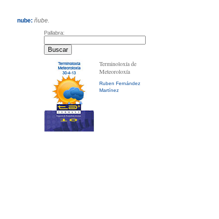
nube:
ñube.
Pallabra:
Terminoloxía de
Meteoroloxía
Ruben Fernández
Martínez