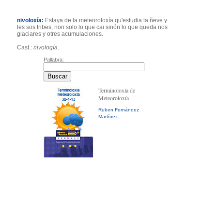
nivoloxía:
Estaya de la meteoroloxía qu'estudia la ñeve y
les sos tribes, non solo lo que cai sinón lo que queda nos
glaciares y otres acumulaciones.
Cast.:
nivología.
Pallabra:
Terminoloxía de
Meteoroloxía
Ruben Fernández
Martínez