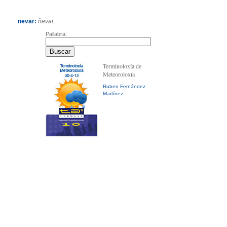
nevar:
ñevar.
Pallabra:
Terminoloxía de
Meteoroloxía
Ruben Fernández
Martínez