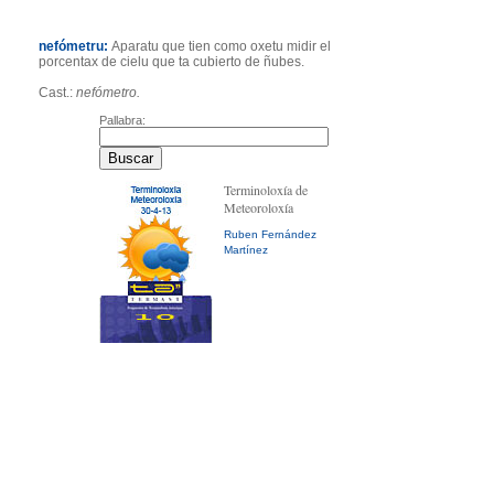
nefómetru:
Aparatu que tien como oxetu midir el
porcentax de cielu que ta cubierto de ñubes.
Cast.:
nefómetro.
Pallabra:
Terminoloxía de
Meteoroloxía
Ruben Fernández
Martínez