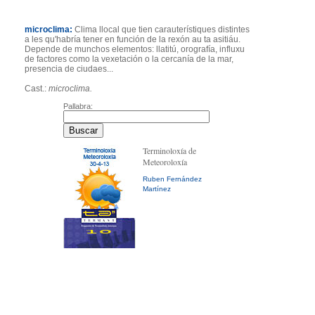
microclima:
Clima llocal que tien carauterístiques distintes
a les qu'habría tener en función de la rexón au ta asitiáu.
Depende de munchos elementos: llatitú, orografía, influxu
de factores como la vexetación o la cercanía de la mar,
presencia de ciudaes...
Cast.:
microclima.
Pallabra:
Terminoloxía de
Meteoroloxía
Ruben Fernández
Martínez