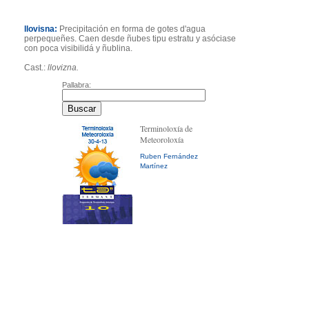
llovisna:
Precipitación en forma de gotes d'agua
perpequeñes. Caen desde ñubes tipu estratu y asóciase
con poca visibilidá y ñublina.
Cast.:
llovizna.
Pallabra:
Terminoloxía de
Meteoroloxía
Ruben Fernández
Martínez