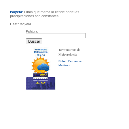
isoyeta:
Llinia que marca la llende onde les
precipitaciones son constantes.
Cast.:
isoyeta.
Pallabra:
Terminoloxía de
Meteoroloxía
Ruben Fernández
Martínez