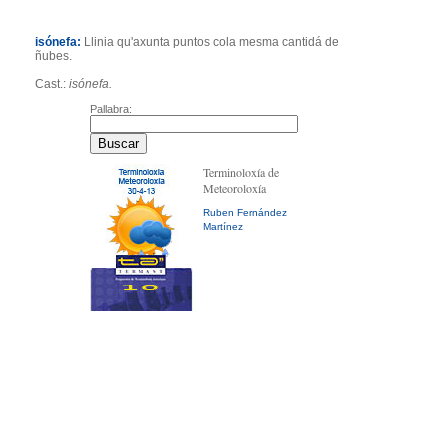
isónefa:
Llinia qu'axunta puntos cola mesma cantidá de
ñubes.
Cast.:
isónefa.
Pallabra:
Terminoloxía de
Meteoroloxía
Ruben Fernández
Martínez