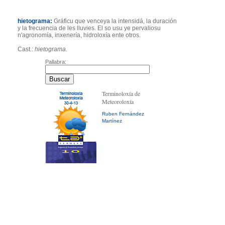
hietograma:
Gráficu que venceya la intensidá, la duración
y la frecuencia de les lluvies. El so usu ye pervaliosu
n'agronomía, inxenería, hidroloxía ente otros.
Cast.:
hietograma.
Pallabra:
Terminoloxía de
Meteoroloxía
Ruben Fernández
Martínez