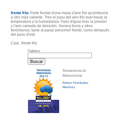
frente fríu:
Parte frontal d'una masa d'aire frío qu'emburria
a otro más caliente. Tres el pasu del aire frío suel baxar la
temperatura y la humedanza. Failo d'igual mou la presión
y l'aire camuda de direición. Xenera lluvia y otros
fenómenos, tanto al pasar pencima'l frente, como dempués
del pasu d'esti.
Cast.:
frente frío.
Pallabra:
Terminoloxía de
Meteoroloxía
Ruben Fernández
Martínez