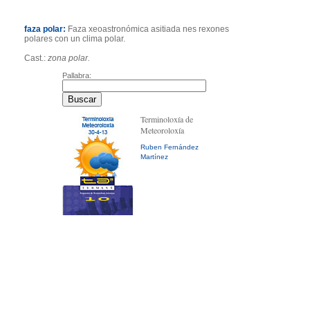
faza polar:
Faza xeoastronómica asitiada nes rexones
polares con un clima polar.
Cast.:
zona polar.
Pallabra:
Terminoloxía de
Meteoroloxía
Ruben Fernández
Martínez