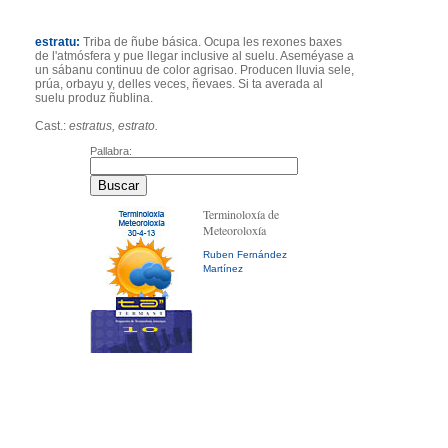
estratu:
Triba de ñube básica. Ocupa les rexones baxes
de l'atmósfera y pue llegar inclusive al suelu. Aseméyase a
un sábanu continuu de color agrisao. Producen lluvia sele,
prúa, orbayu y, delles veces, ñevaes. Si ta averada al
suelu produz ñublina.
Cast.:
estratus, estrato.
Pallabra:
Terminoloxía de
Meteoroloxía
Ruben Fernández
Martínez