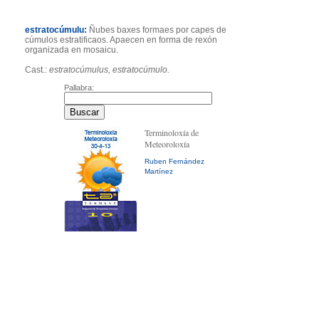
estratocúmulu:
Ñubes baxes formaes por capes de
cúmulos estratificaos. Apaecen en forma de rexón
organizada en mosaicu.
Cast.:
estratocúmulus, estratocúmulo.
Pallabra:
Terminoloxía de
Meteoroloxía
Ruben Fernández
Martínez