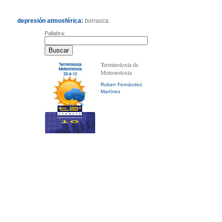
depresión atmosférica:
borrasca.
Pallabra:
Terminoloxía de
Meteoroloxía
Ruben Fernández
Martínez