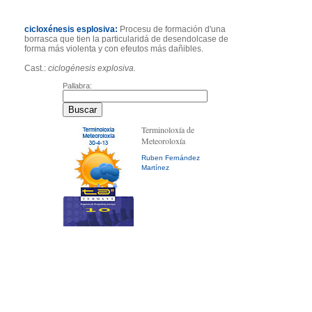
cicloxénesis esplosiva:
Procesu de formación d'una
borrasca que tien la particularidá de desendolcase de
forma más violenta y con efeutos más dañibles.
Cast.:
ciclogénesis explosiva.
Pallabra:
Terminoloxía de
Meteoroloxía
Ruben Fernández
Martínez