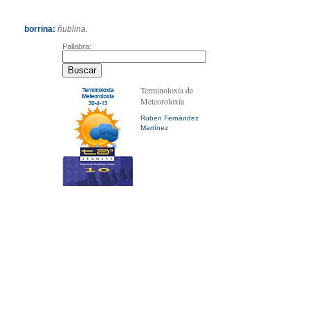
borrina:
ñublina.
Pallabra:
Terminoloxía de
Meteoroloxía
Ruben Fernández
Martínez