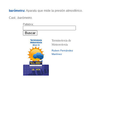
barómetru:
Aparatu que mide la presión atmosférico.
Cast.:
barómetro.
Pallabra:
Terminoloxía de
Meteoroloxía
Ruben Fernández
Martínez