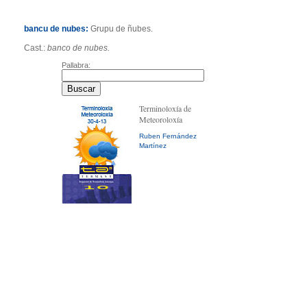
bancu de nubes:
Grupu de ñubes.
Cast.:
banco de nubes.
Pallabra:
Terminoloxía de
Meteoroloxía
Ruben Fernández
Martínez