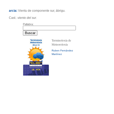
arcia:
Vientu de componente sur, ábrigu.
Cast.:
viento del sur.
Pallabra:
Terminoloxía de
Meteoroloxía
Ruben Fernández
Martínez