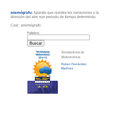
anemógrafu:
Aparatu que rexistra les variaciones y la
direición del aire nun periodu de tiempu determináu.
Cast.:
anemógrafo.
Pallabra:
Terminoloxía de
Meteoroloxía
Ruben Fernández
Martínez