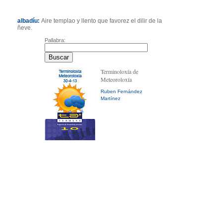
albadíu:
Aire templao y llento que favorez el dilir de la
ñeve.
Pallabra:
Terminoloxía de
Meteoroloxía
Ruben Fernández
Martínez